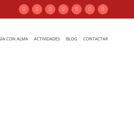
WhatsApp
Facebook
X
Instagram
YouTube
Pinterest
LinkedIn
ÍA CON ALMA
ACTIVIDADES
BLOG
CONTACTAR