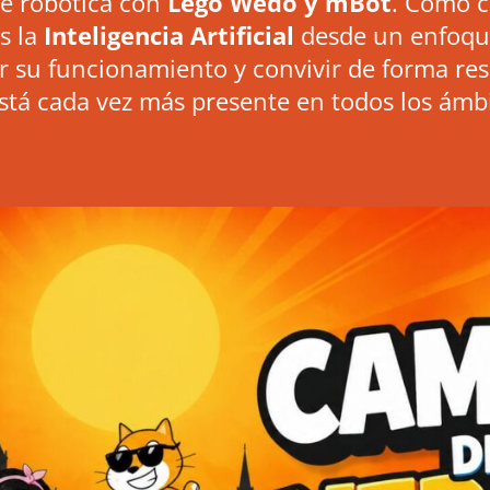
e robótica con
Lego Wedo y mBot
. Como c
os
la
Inteligencia Artificial
desde un enfoque 
su funcionamiento y convivir de forma re
está cada vez más presente en todos los ámb