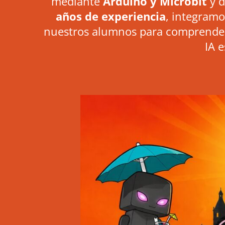
mediante
Arduino y
Microbit
y d
años de experiencia
, integram
nuestros alumnos para comprender 
IA 