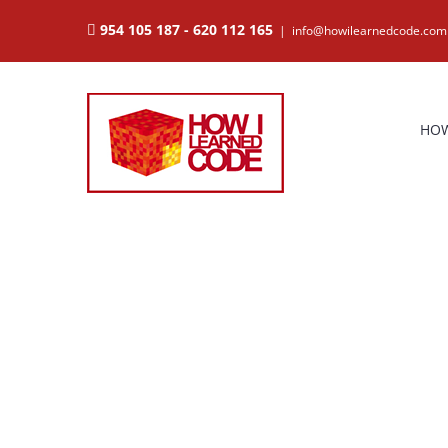
Saltar
954 105 187
-
620 112 165
|
info@howilearnedcode.com
al
contenido
HOW