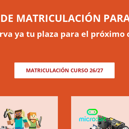
 DE MATRICULACIÓN PARA 
rva ya tu plaza para el próximo 
MATRICULACIÓN CURSO 26/27