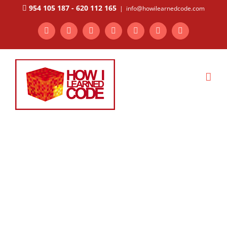
Saltar
954 105 187
-
620 112 165
|
info@howilearnedcode.com
al
contenido
WhatsApp
Facebook
X
Instagram
YouTube
Pinterest
LinkedIn