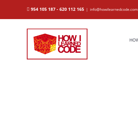
Saltar
954 105 187
-
620 112 165
|
info@howilearnedcode.com
al
contenido
HOW