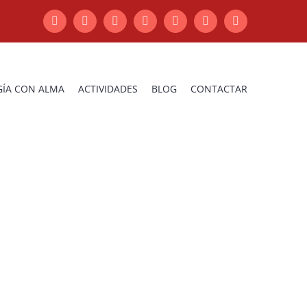
WhatsApp
Facebook
X
Instagram
YouTube
Pinterest
LinkedIn
ÍA CON ALMA
ACTIVIDADES
BLOG
CONTACTAR