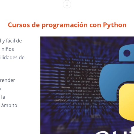
Cursos de programación con Python
y fácil de
 niños
ilidades de
prender
a
 la
l ámbito