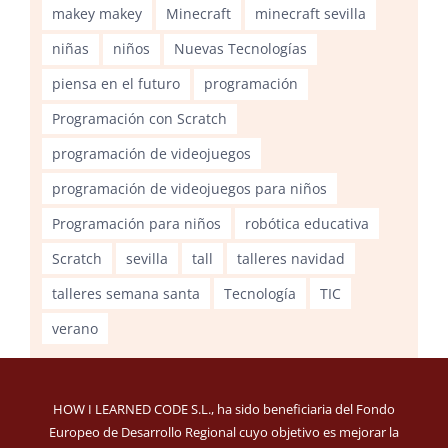
makey makey
Minecraft
minecraft sevilla
niñas
niños
Nuevas Tecnologías
piensa en el futuro
programación
Programación con Scratch
programación de videojuegos
programación de videojuegos para niños
Programación para niños
robótica educativa
Scratch
sevilla
tall
talleres navidad
talleres semana santa
Tecnología
TIC
verano
HOW I LEARNED CODE S.L., ha sido beneficiaria del Fondo
Europeo de Desarrollo Regional cuyo objetivo es mejorar la