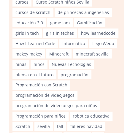
cursos
Curso Scratch niños Sevilla
cursos de scratch
de princecas a ingenerias
educación 3.0
game jam
Gamificación
girls in tech
girls in teches
howilearnedcode
How I Learned Code
Informática
Lego Wedo
makey makey
Minecraft
minecraft sevilla
niñas
niños
Nuevas Tecnologías
piensa en el futuro
programación
Programación con Scratch
programación de videojuegos
programación de videojuegos para niños
Programación para niños
robótica educativa
Scratch
sevilla
tall
talleres navidad