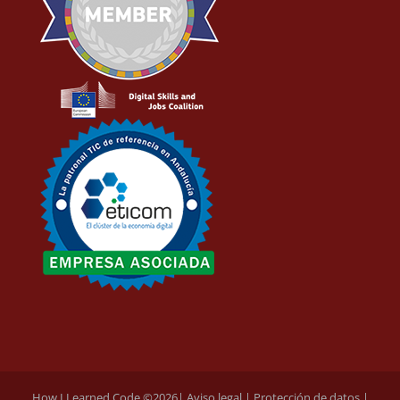
How I Learned Code ©
2026|
Aviso legal
|
Protección de datos
|